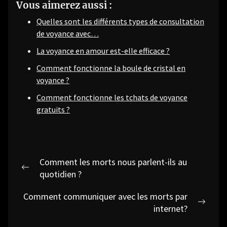
Vous aimerez aussi :
Quelles sont les différents types de consultation
de voyance avec…
La voyance en amour est-elle efficace ?
Comment fonctionne la boule de cristal en
voyance ?
Comment fonctionne les tchats de voyance
gratuits ?
Navigation
Comment les morts nous parlent-ils au
de
Previous
quotidien ?
post:
l’article
Comment communiquer avec les morts par
Next
internet?
post: