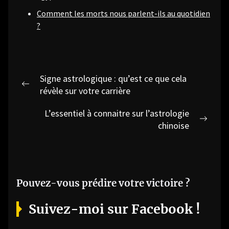
Comment les morts nous parlent-ils au quotidien
?
Navigation
Signe astrologique : qu’est ce que cela
de
Previous
révèle sur votre carrière
post:
l’article
L’essentiel à connaitre sur l’astrologie
Next
chinoise
post:
Pouvez-vous prédire votre victoire ?
Suivez-moi sur Facebook !