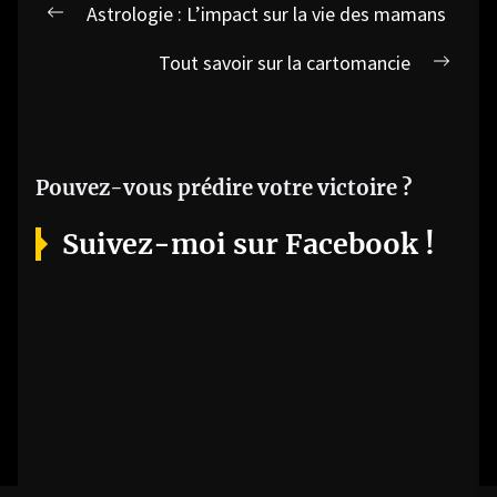
Navigation
Astrologie : L’impact sur la vie des mamans
Previous
de
post:
Tout savoir sur la cartomancie
l’article
Next
post:
Pouvez-vous prédire votre victoire ?
Suivez-moi sur Facebook !