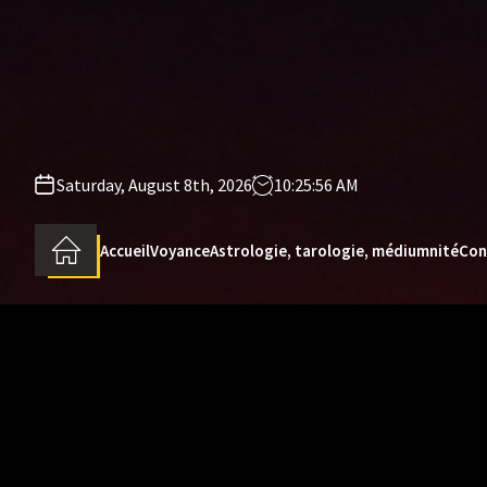
Skip
to
the
content
Saturday, August 8th, 2026
10:25:57 AM
Accueil
Voyance
Astrologie, tarologie, médiumnité
Con