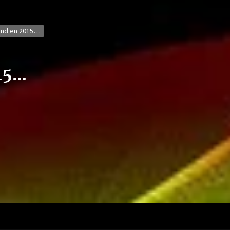
tend en 2015…
015…