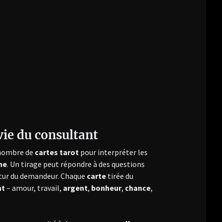
 vie du consultant
n nombre de
cartes tarot
pour interpréter les
ne
. Un tirage peut répondre à des questions
utur du demandeur. Chaque
carte
tirée du
nt
– amour, travail,
argent
,
bonheur
,
chance
,