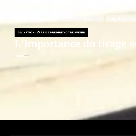
Home
Divination : l'art de prédire votre avenir
L’importance du 
DIVINATION : L'ART DE PRÉDIRE VOTRE AVENIR
L’importance du tirage en
Diana