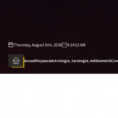
Skip
to
the
content
Thursday, August 6th, 2026
9:24:23 AM
Accueil
Voyance
Astrologie, tarologie, médiumnité
Con