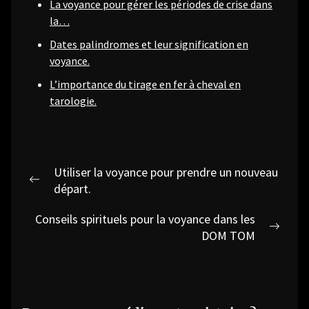
La voyance pour gérer les périodes de crise dans
la…
Dates palindromes et leur signification en
voyance.
L’importance du tirage en fer à cheval en
tarologie.
Navigation
Utiliser la voyance pour prendre un nouveau
de
Previous
départ.
post:
l’article
Conseils spirituels pour la voyance dans les
Next
DOM TOM
post: