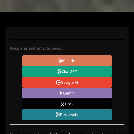
Résumer cet article avec :
Claude
ChatGPT
Google AI
Gemini
Grok
Perplexity