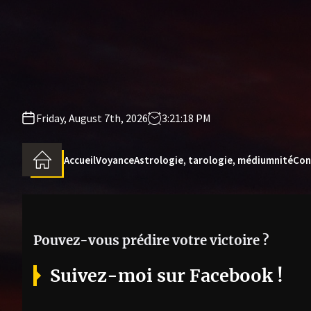
Skip
to
the
content
Friday, August 7th, 2026
3:21:19 PM
Accueil
Voyance
Astrologie, tarologie, médiumnité
Con
Pouvez-vous prédire votre victoire ?
Suivez-moi sur Facebook !