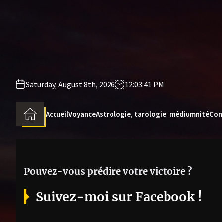
Skip
to
the
content
Saturday, August 8th, 2026
12:03:42 PM
Accueil
Voyance
Astrologie, tarologie, médiumnité
Con
Pouvez-vous prédire votre victoire ?
Suivez-moi sur Facebook !