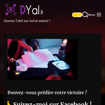
Skip
to
the
Menu
content
Ouvrez l’œil sur votre avenir !
Pouvez-vous prédire votre victoire ?
Suivez-moi sur Facebook !