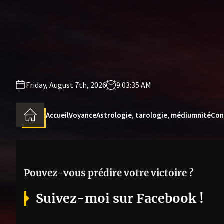
Skip
to
the
content
Friday, August 7th, 2026
9:03:36 AM
Accueil
Voyance
Astrologie, tarologie, médiumnité
Con
Pouvez-vous prédire votre victoire ?
Suivez-moi sur Facebook !